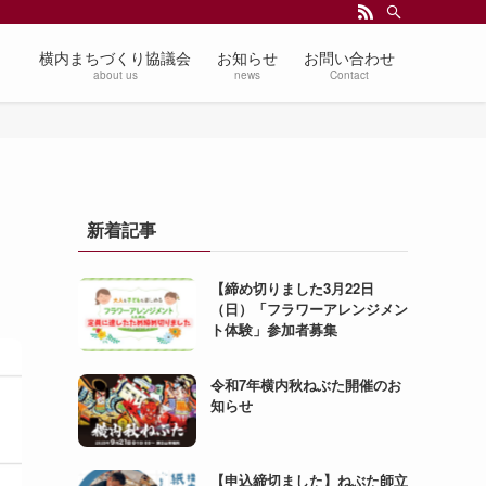
横内まちづくり協議会
お知らせ
お問い合わせ
about us
news
Contact
新着記事
【締め切りました3月22日
（日）「フラワーアレンジメン
ト体験」参加者募集
令和7年横内秋ねぶた開催のお
知らせ
【申込締切ました】ねぶた師立